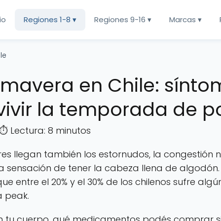
cio
Regiones 1-8 ▾
Regiones 9-16 ▾
Marcas ▾
le
rimavera en Chile: sínt
ivir la temporada de p
 ⏱️ Lectura: 8 minutos
ores llegan también los estornudos, la congestión 
esa sensación de tener la cabeza llena de algodó
que entre el 20% y el 30% de los chilenos sufre algú
a peak.
tu cuerpo, qué medicamentos podés comprar sin r