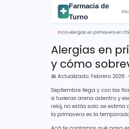
Farmacia de
✚
Ini
Turno
Inicio
›
Alergias en primavera en Chi
Alergias en p
y cómo sobrev
📅 Actualizado: Febrero 2026 ·
Septiembre llega y con las fl
si tuvieras arena adentro y 
reloj, no estás solo: se estima 
la primavera es la temporad
Acá te contamos qué pasa en 