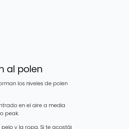
n al polen
orman los niveles de polen
trado en el aire a media
o peak.
pelo y la ropa. Si te acostái