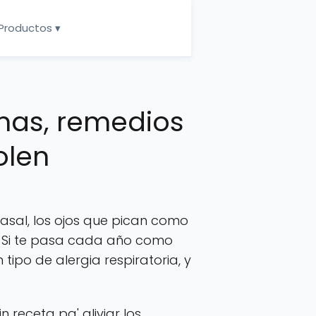
Productos ▾
omas, remedios
olen
nasal, los ojos que pican como
n. Si te pasa cada año como
n tipo de alergia respiratoria, y
eceta pa' aliviar los