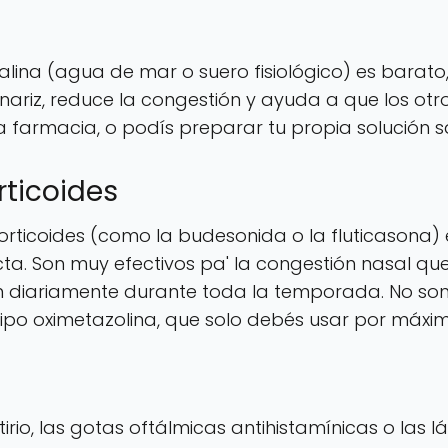
salina (agua de mar o suero fisiológico) es bara
a nariz, reduce la congestión y ayuda a que los ot
la farmacia, o podís preparar tu propia solución s
rticoides
rticoides (como la budesonida o la fluticasona) 
ta. Son muy efectivos pa' la congestión nasal qu
an diariamente durante toda la temporada. No son
ipo oximetazolina, que solo debés usar por máxim
rtirio, las gotas oftálmicas antihistamínicas o las 