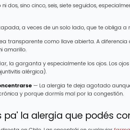
ni dos, sino cinco, seis, siete seguidos, especia
tapada, a veces de un solo lado, que te obliga a r
ea transparente como llave abierta. A diferencia d
i amarillo.
dar, la garganta y especialmente los ojos. Los ojos
ntivitis alérgica).
concentrarse
— La alergia te deja agotado aunque
 crónica y porque dormís mal por la congestión.
pa' la alergia que podés co
directa en Chile. Las encontrái en cualquier
farma