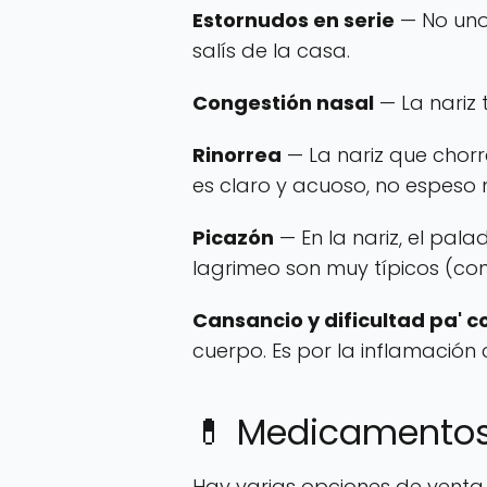
Estornudos en serie
— No uno 
salís de la casa.
Congestión nasal
— La nariz 
Rinorrea
— La nariz que chorr
es claro y acuoso, no espeso n
Picazón
— En la nariz, el pala
lagrimeo son muy típicos (conju
Cansancio y dificultad pa' 
cuerpo. Es por la inflamación
💊 Medicamentos 
Hay varias opciones de venta 