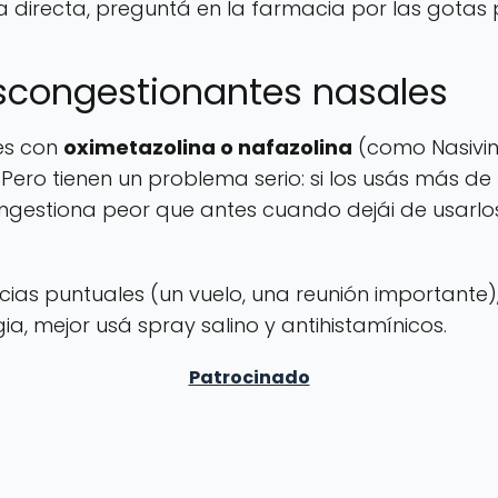
directa, preguntá en la farmacia por las gotas pa'
escongestionantes nasales
es con
oximetazolina o nafazolina
(como Nasivin, 
s. Pero tienen un problema serio: si los usás más d
ongestiona peor que antes cuando dejái de usarlos,
as puntuales (un vuelo, una reunión importante), n
ia, mejor usá spray salino y antihistamínicos.