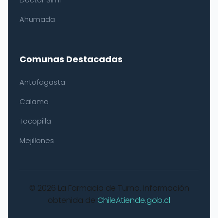
Ahumada
Comunas Destacadas
Antofagasta
Calama
Tocopilla
Mejillones
© 2026 La Farmacia de Turno. Información
obtenida de
ChileAtiende.gob.cl