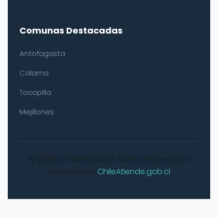
Comunas Destacadas
Antofagasta
Calama
Tocopilla
Mejillones
© 2026 La Farmacia de Turno. Información
obtenida de
ChileAtiende.gob.cl