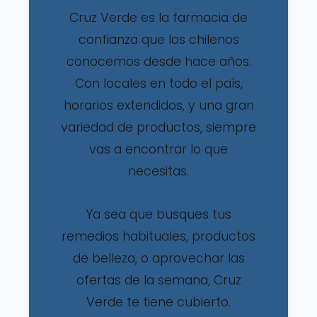
Cruz Verde es la farmacia de
confianza que los chilenos
conocemos desde hace años.
Con locales en todo el país,
horarios extendidos, y una gran
variedad de productos, siempre
vas a encontrar lo que
necesitas.
Ya sea que busques tus
remedios habituales, productos
de belleza, o aprovechar las
ofertas de la semana, Cruz
Verde te tiene cubierto.