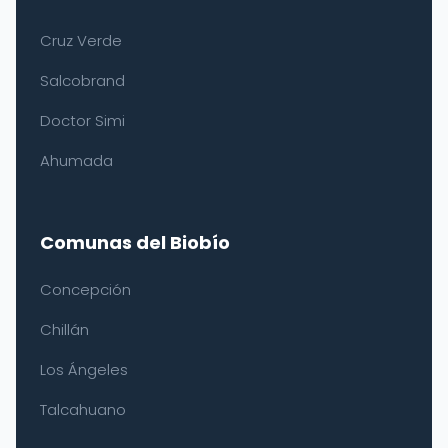
Cruz Verde
Salcobrand
Doctor Simi
Ahumada
Comunas del Biobío
Concepción
Chillán
Los Ángeles
Talcahuano