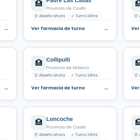
Padre Las Casas
🏥

Provincia de Cautín
⏰ Abierto ahora
✓ Turno 24hrs
⏰ 
→
→
Ver farmacia de turno
Ver
Collipulli
🏥

Provincia de Malleco
⏰ Abierto ahora
✓ Turno 24hrs
⏰ 
→
→
Ver farmacia de turno
Ver
Loncoche
🏥

Provincia de Cautín
⏰ Abierto ahora
✓ Turno 24hrs
⏰ 