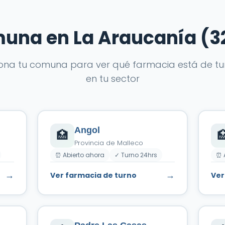
omuna en La Araucanía (
iona tu comuna para ver qué farmacia está de tu
en tu sector
Angol
🏥

Provincia de Malleco
⏰ Abierto ahora
✓ Turno 24hrs
⏰ 
→
→
Ver farmacia de turno
Ver