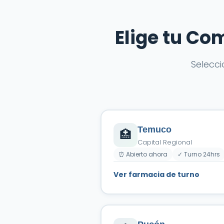
Elige tu C
Selecc
Temuco
🏥
Capital Regional
⏰ Abierto ahora
✓ Turno 24hrs
Ver farmacia de turno