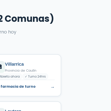
32 Comunas)
rno hoy
Villarrica

Provincia de Cautín
Abierto ahora
✓ Turno 24hrs
→
 farmacia de turno