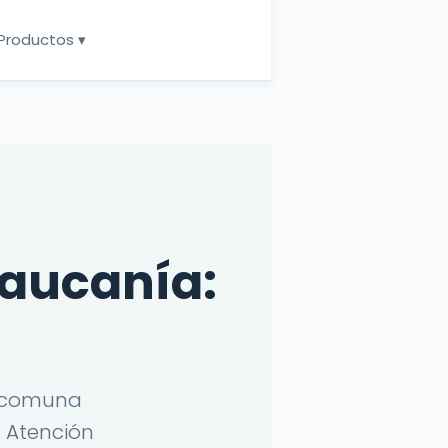
Productos ▾
raucanía:
r comuna
. Atención