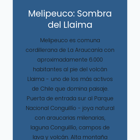
Melipeuco: Sombra
del Llaima
Melipeuco es comuna
cordillerana de La Araucanía con
aproximadamente 6.000
habitantes al pie del volcán
Llaima - uno de los más activos
de Chile que domina paisaje.
Puerta de entrada sur al Parque
Nacional Conguillío - joya natural
con araucarias milenarias,
laguna Conguillío, campos de
lava y volcán. Alta montaña