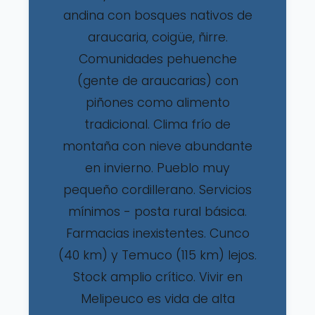
andina con bosques nativos de
araucaria, coigüe, ñirre.
Comunidades pehuenche
(gente de araucarias) con
piñones como alimento
tradicional. Clima frío de
montaña con nieve abundante
en invierno. Pueblo muy
pequeño cordillerano. Servicios
mínimos - posta rural básica.
Farmacias inexistentes. Cunco
(40 km) y Temuco (115 km) lejos.
Stock amplio crítico. Vivir en
Melipeuco es vida de alta