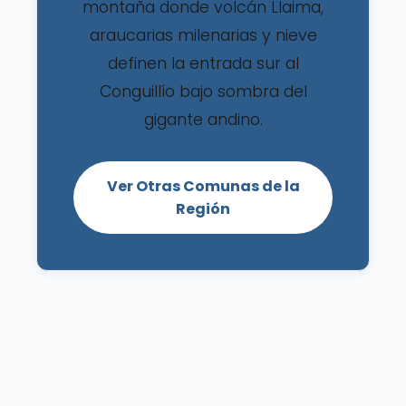
montaña donde volcán Llaima,
araucarias milenarias y nieve
definen la entrada sur al
Conguillío bajo sombra del
gigante andino.
Ver Otras Comunas de la
Región