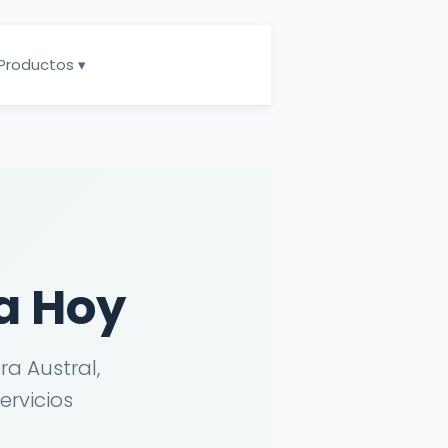
Productos ▾
a Hoy
a Austral,
ervicios