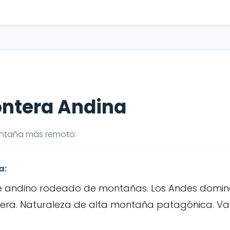
ontera Andina
ntaña más remoto:
a:
le andino rodeado de montañas. Los Andes domina
llera. Naturaleza de alta montaña patagónica. Vall