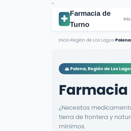
-
Farmacia de
✚
Ini
Turno
Inicio
›
Región de Los Lagos
›
Palena
🏔️ Palena, Región de Los Lago
Farmacia 
¿Necesitas medicamento
tierra de frontera y nat
mínimos.