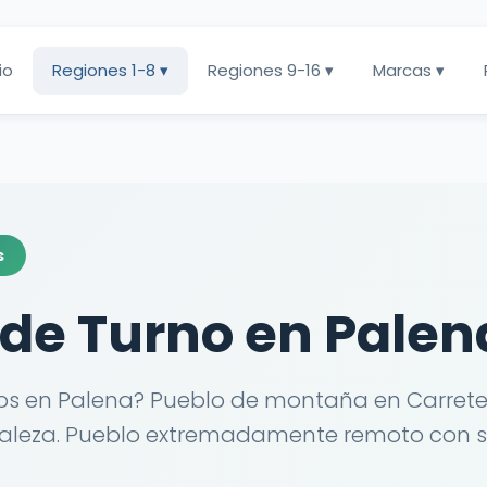
cio
Regiones 1-8 ▾
Regiones 9-16 ▾
Marcas ▾
s
de Turno en Palen
s en Palena? Pueblo de montaña en Carreter
uraleza. Pueblo extremadamente remoto con s