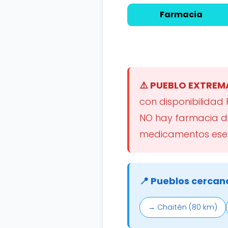
Farmacia
⚠️ PUEBLO EXTRE
con disponibilidad
NO hay farmacia dis
medicamentos esen
📍 Pueblos cercano
→ Chaitén (80 km)