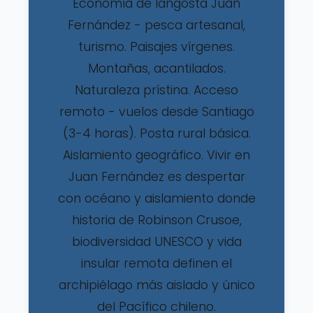
Economía de langosta Juan
Fernández - pesca artesanal,
turismo. Paisajes vírgenes.
Montañas, acantilados.
Naturaleza prístina. Acceso
remoto - vuelos desde Santiago
(3-4 horas). Posta rural básica.
Aislamiento geográfico. Vivir en
Juan Fernández es despertar
con océano y aislamiento donde
historia de Robinson Crusoe,
biodiversidad UNESCO y vida
insular remota definen el
archipiélago más aislado y único
del Pacífico chileno.