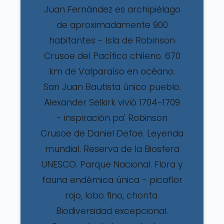
Juan Fernández es archipiélago
de aproximadamente 900
habitantes - Isla de Robinson
Crusoe del Pacífico chileno. 670
km de Valparaíso en océano.
San Juan Bautista único pueblo.
Alexander Selkirk vivió 1704-1709
- inspiración pa' Robinson
Crusoe de Daniel Defoe. Leyenda
mundial. Reserva de la Biosfera
UNESCO. Parque Nacional. Flora y
fauna endémica única - picaflor
rojo, lobo fino, chonta.
Biodiversidad excepcional.