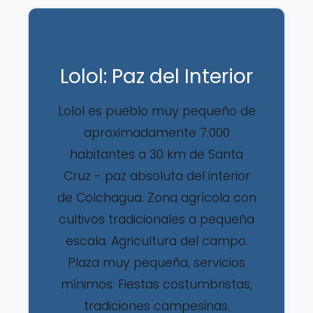
Lolol: Paz del Interior
Lolol es pueblo muy pequeño de
aproximadamente 7.000
habitantes a 30 km de Santa
Cruz - paz absoluta del interior
de Colchagua. Zona agrícola con
cultivos tradicionales a pequeña
escala. Agricultura del campo.
Plaza muy pequeña, servicios
mínimos. Fiestas costumbristas,
tradiciones campesinas.