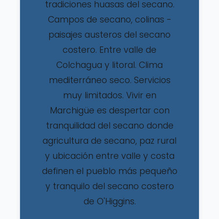
tradiciones huasas del secano.
Campos de secano, colinas -
paisajes austeros del secano
costero. Entre valle de
Colchagua y litoral. Clima
mediterráneo seco. Servicios
muy limitados. Vivir en
Marchigüe es despertar con
tranquilidad del secano donde
agricultura de secano, paz rural
y ubicación entre valle y costa
definen el pueblo más pequeño
y tranquilo del secano costero
de O'Higgins.