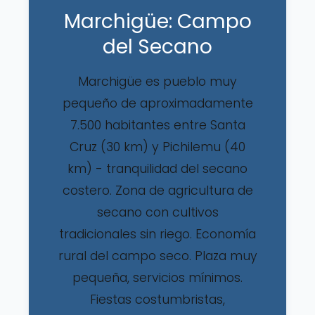
Marchigüe: Campo
del Secano
Marchigüe es pueblo muy
pequeño de aproximadamente
7.500 habitantes entre Santa
Cruz (30 km) y Pichilemu (40
km) - tranquilidad del secano
costero. Zona de agricultura de
secano con cultivos
tradicionales sin riego. Economía
rural del campo seco. Plaza muy
pequeña, servicios mínimos.
Fiestas costumbristas,