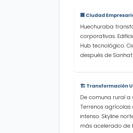
🏢 Ciudad Empresaria
Huechuraba transfo
corporativas. Edific
Hub tecnológico. C
después de Sanhatta
🏗️ Transformación 
De comuna rural a m
Terrenos agrícolas 
intenso. Skyline n
más acelerado de l