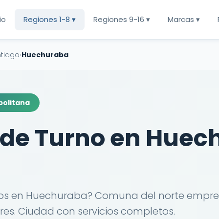
cio
Regiones 1-8 ▾
Regiones 9-16 ▾
Marcas ▾
ntiago
›
Huechuraba
politana
 de Turno en Huec
s en Huechuraba? Comuna del norte empres
res. Ciudad con servicios completos.