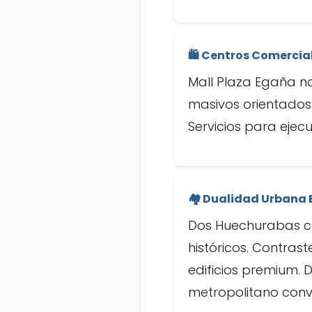
🛍️ Centros Comercia
Mall Plaza Egaña no
masivos orientados 
Servicios para ejec
🏘️ Dualidad Urbana 
Dos Huechurabas co
históricos. Contrast
edificios premium.
metropolitano conv