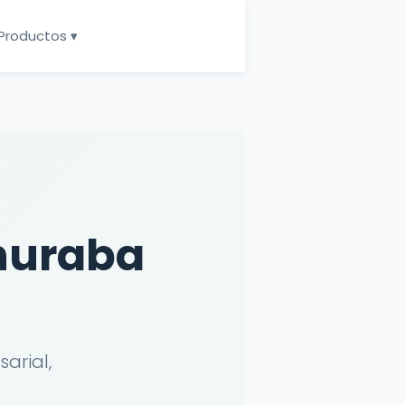
Productos ▾
huraba
arial,