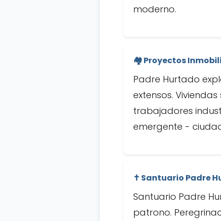
moderno.
🏘️ Proyectos Inmobil
Padre Hurtado expl
extensos. Viviendas
trabajadores indust
emergente - ciudad
✝️ Santuario Padre H
Santuario Padre Hur
patrono. Peregrinaci