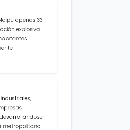
Maipú apenas 33
ación explosiva
habitantes.
iente
ndustriales,
 Empresas
 desarrollándose -
e metropolitano