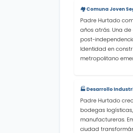
🏘️ Comuna Joven Se
Padre Hurtado com
años atrás. Una de
post-independencia 
Identidad en const
metropolitano emer
🏭 Desarrollo Industr
Padre Hurtado creci
bodegas logísticas,
manufactureras. Em
ciudad transformán