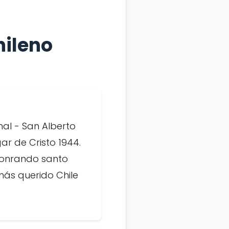
hileno
al - San Alberto
ar de Cristo 1944.
 honrando santo
más querido Chile