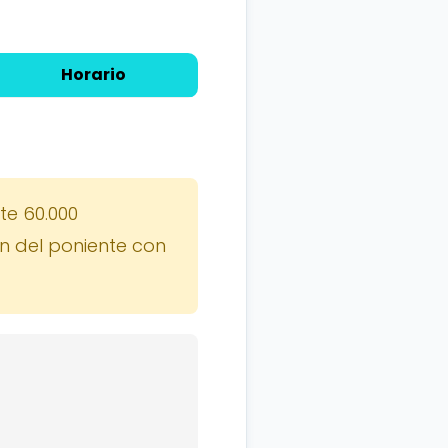
Horario
e 60.000
n del poniente con