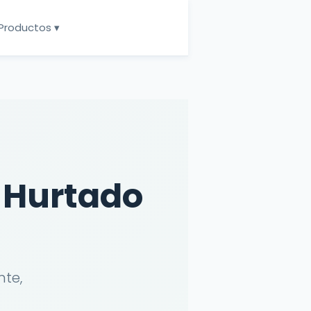
Productos ▾
 Hurtado
te,