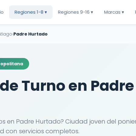
cio
Regiones 1-8 ▾
Regiones 9-16 ▾
Marcas ▾
ntiago
›
Padre Hurtado
ropolitana
de Turno en Padre
 en Padre Hurtado? Ciudad joven del ponien
d con servicios completos.