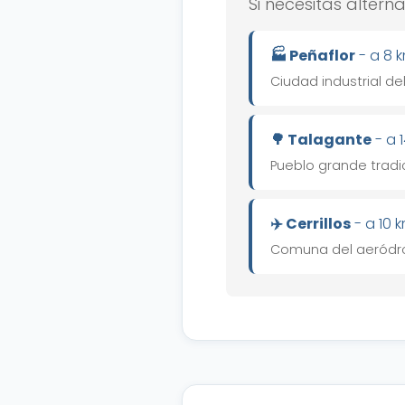
Si necesitas altern
🏭 Peñaflor
- a 8 k
Ciudad industrial d
🌳 Talagante
- a 1
Pueblo grande tradic
✈️ Cerrillos
- a 10 k
Comuna del aeródro