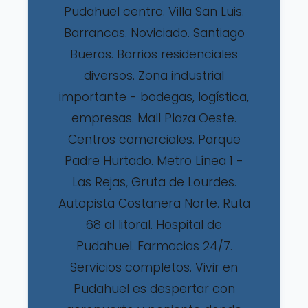
Pudahuel centro. Villa San Luis.
Barrancas. Noviciado. Santiago
Bueras. Barrios residenciales
diversos. Zona industrial
importante - bodegas, logística,
empresas. Mall Plaza Oeste.
Centros comerciales. Parque
Padre Hurtado. Metro Línea 1 -
Las Rejas, Gruta de Lourdes.
Autopista Costanera Norte. Ruta
68 al litoral. Hospital de
Pudahuel. Farmacias 24/7.
Servicios completos. Vivir en
Pudahuel es despertar con