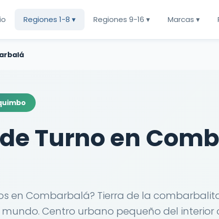
cio
Regiones 1-8 ▾
Regiones 9-16 ▾
Marcas ▾
arbalá
oquimbo
 de Turno en Comb
s en Combarbalá? Tierra de la combarbalita
l mundo. Centro urbano pequeño del interior