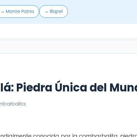
→ Monte Patria
→ Illapel
á: Piedra Única del Mun
mbarbalita:
dialmente conocida por la combarbalita, piedr