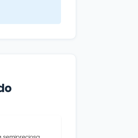
do
a semipreciosa