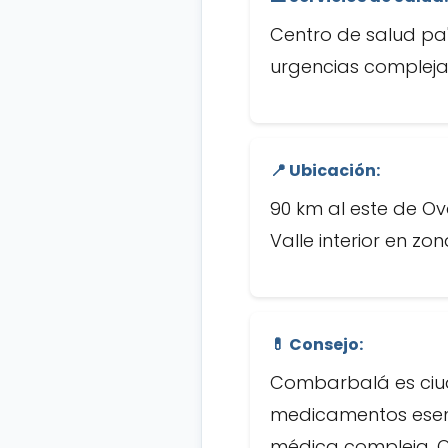
Centro de salud pa'
urgencias complejas
📍 Ubicación:
90 km al este de O
Valle interior en zo
💊 Consejo:
Combarbalá es ciud
medicamentos esenc
médica compleja, Ov