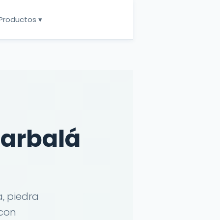
Productos ▾
arbalá
, piedra
 con