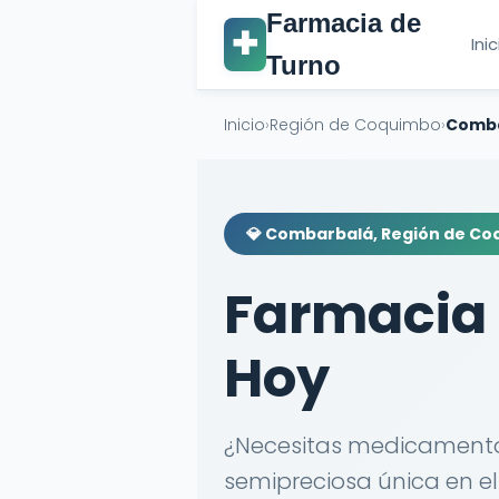
Farmacia de
✚
Ini
Turno
Inicio
›
Región de Coquimbo
›
Comb
💎 Combarbalá, Región de C
Farmacia
Hoy
¿Necesitas medicamento
semipreciosa única en e