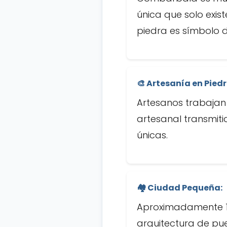
única que solo exis
piedra es símbolo d
🎨 Artesanía en Piedr
Artesanos trabajan 
artesanal transmiti
únicas.
🏘️ Ciudad Pequeña:
Aproximadamente 14.
arquitectura de pu