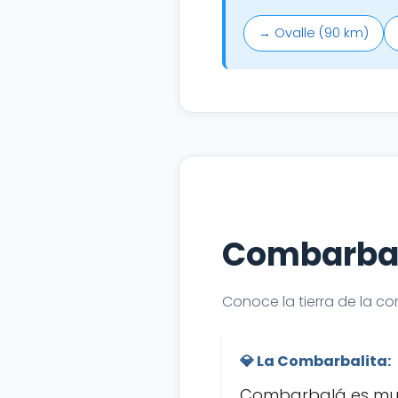
→ Ovalle (90 km)
Combarbal
Conoce la tierra de la co
💎 La Combarbalita:
Combarbalá es mun