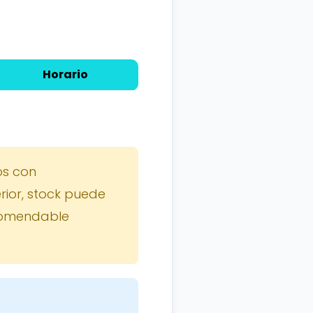
Horario
os con
rior, stock puede
ecomendable