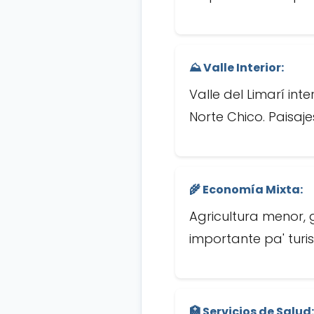
⛰️ Valle Interior:
Valle del Limarí int
Norte Chico. Paisaj
🌾 Economía Mixta:
Agricultura menor,
importante pa' turis
🏥 Servicios de Salud: