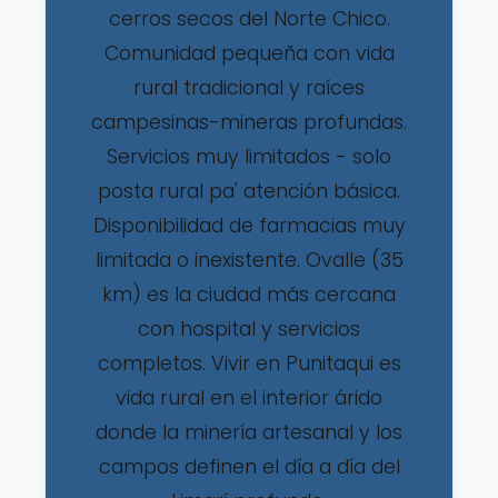
cerros secos del Norte Chico.
Comunidad pequeña con vida
rural tradicional y raíces
campesinas-mineras profundas.
Servicios muy limitados - solo
posta rural pa' atención básica.
Disponibilidad de farmacias muy
limitada o inexistente. Ovalle (35
km) es la ciudad más cercana
con hospital y servicios
completos. Vivir en Punitaqui es
vida rural en el interior árido
donde la minería artesanal y los
campos definen el día a día del