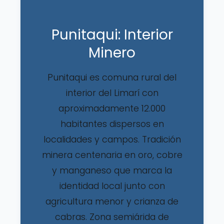
Punitaqui: Interior
Minero
Punitaqui es comuna rural del
interior del Limarí con
aproximadamente 12.000
habitantes dispersos en
localidades y campos. Tradición
minera centenaria en oro, cobre
y manganeso que marca la
identidad local junto con
agricultura menor y crianza de
cabras. Zona semiárida de