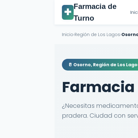
Farmacia de
✚
Ini
Turno
Inicio
›
Región de Los Lagos
›
Osorn
🥛 Osorno, Región de Los Lago
Farmacia 
¿Necesitas medicamentos 
pradera. Ciudad con serv