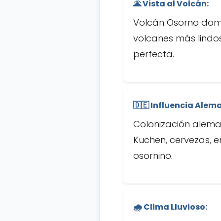
🌋 Vista al Volcán:
Volcán Osorno domi
volcanes más lindos
perfecta.
🇩🇪 Influencia Alem
Colonización alema
Kuchen, cervezas, 
osornino.
🌧️ Clima Lluvioso: