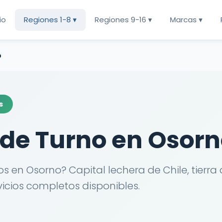
cio
Regiones 1-8 ▾
Regiones 9-16 ▾
Marcas ▾
o
s
de Turno en Osorn
en Osorno? Capital lechera de Chile, tierra
icios completos disponibles.