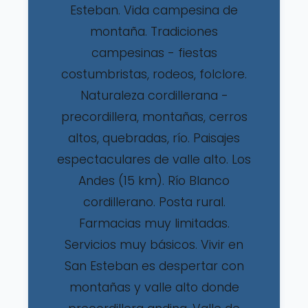
Esteban. Vida campesina de
montaña. Tradiciones
campesinas - fiestas
costumbristas, rodeos, folclore.
Naturaleza cordillerana -
precordillera, montañas, cerros
altos, quebradas, río. Paisajes
espectaculares de valle alto. Los
Andes (15 km). Río Blanco
cordillerano. Posta rural.
Farmacias muy limitadas.
Servicios muy básicos. Vivir en
San Esteban es despertar con
montañas y valle alto donde