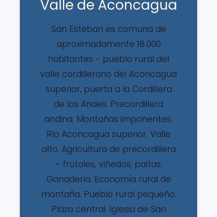
Valle de Aconcagua
San Esteban es comuna de
aproximadamente 18.000
habitantes - pueblo rural del
valle cordillerano del Aconcagua
superior, puerta a la Cordillera
de los Andes. Precordillera
andina. Montañas imponentes.
Río Aconcagua superior. Valle
alto. Agricultura de precordillera
- frutales, viñedos, paltas.
Ganadería. Economía rural de
montaña. Pueblo rural pequeño.
Plaza central. Iglesia de San