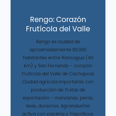
Rengo: Corazón
Frutícola del Valle
Rengo es ciudad de
aproximadamente 60.000
habitantes entre Rancagua (40
km) y San Fernando - corazón
frutícola del Valle de Cachapoal.
Ciudad agrícola importante con
producción de frutas de
exportación - manzanas, peras,
kiwis, duraznos. Agroindustria
activa con packing y frigoríficos.