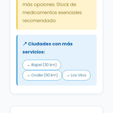
más opciones. Stock de
medicamentos esenciales
recomendado.
📍 Ciudades con más
servicios:
→ Illapel (30 km)
→ Ovalle (110 km)
→ Los Vilos