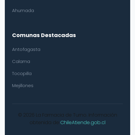
Ahumada
Comunas Destacadas
Antofagasta
Calama
Tocopilla
Mejillones
© 2026 La Farmacia de Turno. Información
obtenida de
ChileAtiende.gob.cl